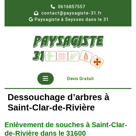
Skip
0616857557
to
contact@paysagiste-31.fr
content
Paysagiste à Seysses dans le 31
Open
Get
Devis Gratuit
A
Button
Quote
Dessouchage d’arbres à
Saint-Clar-de-Rivière
Enlèvement de souches à Saint-Clar-
de-Rivière dans le 31600