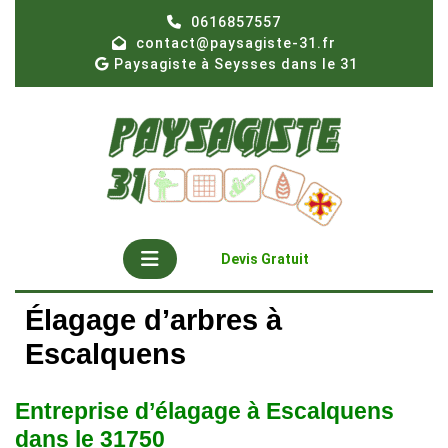
Skip
0616857557
to
contact@paysagiste-31.fr
content
Paysagiste à Seysses dans le 31
Open
Get
Devis Gratuit
A
Button
Quote
Élagage d’arbres à
Escalquens
Entreprise d’élagage à Escalquens
dans le 31750