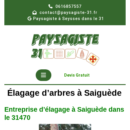
Skip
0616857557
to
contact@paysagiste-31.fr
content
Paysagiste à Seysses dans le 31
Open
Get
Devis Gratuit
A
Button
Quote
Élagage d’arbres à Saiguède
Entreprise d’élagage à Saiguède dans
le 31470