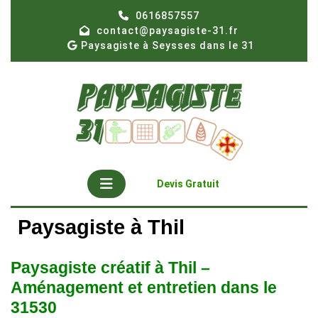
Skip
0616857557
to
contact@paysagiste-31.fr
content
Paysagiste à Seysses dans le 31
Open
Get
Devis Gratuit
A
Button
Quote
Paysagiste à Thil
Paysagiste créatif à Thil –
Aménagement et entretien dans le
31530