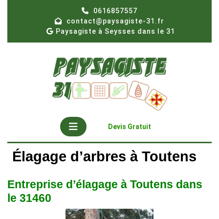
Skip
0616857557
to
contact@paysagiste-31.fr
content
Paysagiste à Seysses dans le 31
Open
Get
Devis Gratuit
A
Button
Quote
Élagage d’arbres à Toutens
Entreprise d’élagage à Toutens dans
le 31460