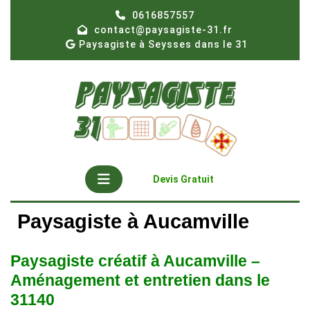
Skip
0616857557
to
contact@paysagiste-31.fr
content
Paysagiste à Seysses dans le 31
Open
Get
Devis Gratuit
A
Button
Quote
Paysagiste à Aucamville
Paysagiste créatif à Aucamville –
Aménagement et entretien dans le
31140