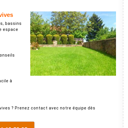
vives
es, bassins
re espace
conseils
acile à
svives ? Prenez contact avec notre équipe dès