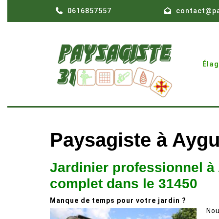
Skip
0616857557
contact@pa
to
content
Éla
Paysagiste à Ayg
Jardinier professionnel à
complet dans le 31450
Manque de temps pour votre jardin ?
Nou