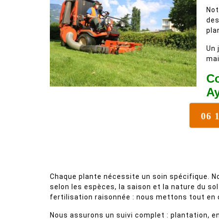
Not
des
pla
Un 
mai
Co
A
06 
Chaque plante nécessite un soin spécifique. N
selon les espèces, la saison et la nature du so
fertilisation raisonnée : nous mettons tout en
Nous assurons un suivi complet : plantation, e