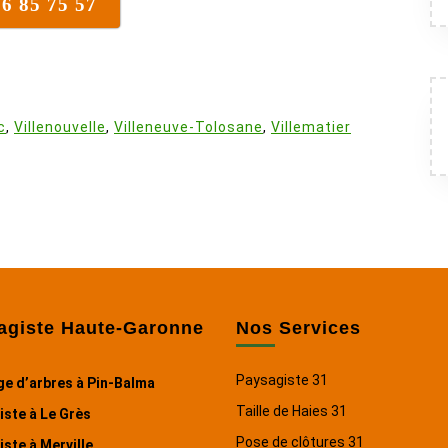
16 85 75 57
:
c
,
Villenouvelle
,
Villeneuve-Tolosane
,
Villematier
agiste Haute-Garonne
Nos Services
Paysagiste 31
ge d’arbres à Pin-Balma
Taille de Haies 31
ste à Le Grès
Pose de clôtures 31
ste à Merville