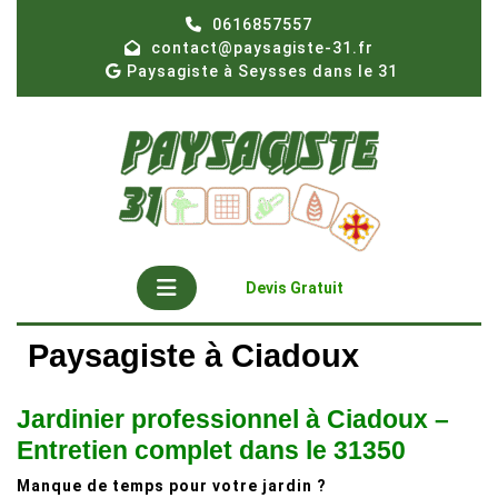
Skip
0616857557
to
contact@paysagiste-31.fr
content
Paysagiste à Seysses dans le 31
Open
Get
Devis Gratuit
A
Button
Quote
Paysagiste à Ciadoux
Jardinier professionnel à Ciadoux –
Entretien complet dans le 31350
Manque de temps pour votre jardin ?