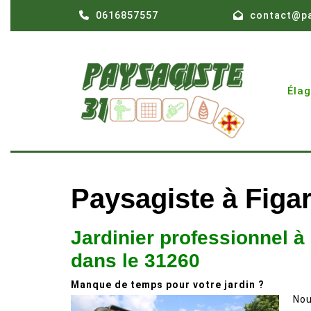
Skip
0616857557
contact@pa
to
content
Éla
Paysagiste à Figar
Jardinier professionnel à
dans le 31260
Manque de temps pour votre jardin ?
Nou