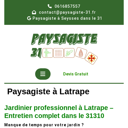
Skip
0616857557
to
contact@paysagiste-31.fr
content
Paysagiste à Seysses dans le 31
Open
Get
Devis Gratuit
A
Button
Quote
Paysagiste à Latrape
Jardinier professionnel à Latrape –
Entretien complet dans le 31310
Manque de temps pour votre jardin ?