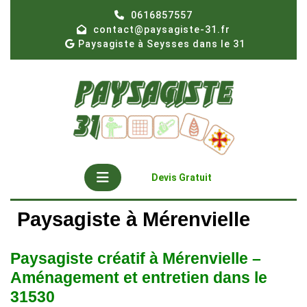
Skip
0616857557
to
contact@paysagiste-31.fr
content
Paysagiste à Seysses dans le 31
Open
Get
Devis Gratuit
A
Button
Quote
Paysagiste à Mérenvielle
Paysagiste créatif à Mérenvielle –
Aménagement et entretien dans le
31530