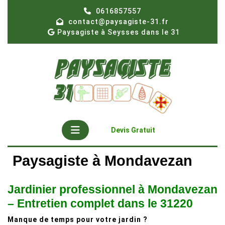
Skip
0616857557
to
contact@paysagiste-31.fr
content
Paysagiste à Seysses dans le 31
Open
Get
Devis Gratuit
A
Button
Quote
Paysagiste à Mondavezan
Jardinier professionnel à Mondavezan
– Entretien complet dans le 31220
Manque de temps pour votre jardin ?