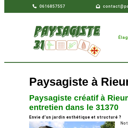
Skip
0616857557
contact@pa
to
content
Éla
Paysagiste à Rie
Paysagiste créatif à Ri
entretien dans le 31370
Envie d’un jardin esthétique et structuré ?
Not