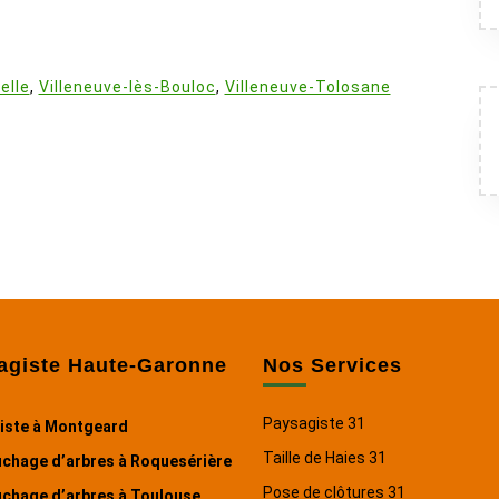
:
elle
,
Villeneuve-lès-Bouloc
,
Villeneuve-Tolosane
agiste Haute-Garonne
Nos Services
Paysagiste 31
iste à Montgeard
Taille de Haies 31
chage d’arbres à Roquesérière
Pose de clôtures 31
chage d’arbres à Toulouse