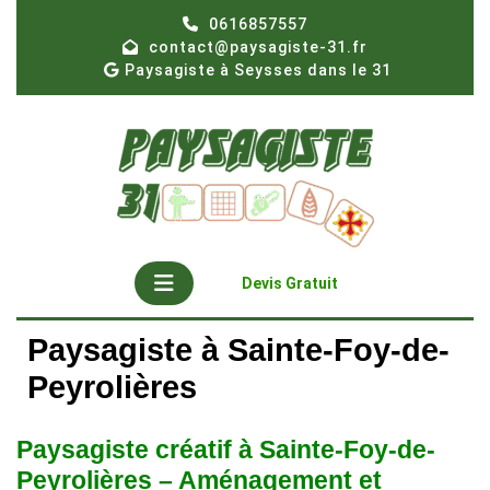
Skip
0616857557
to
contact@paysagiste-31.fr
content
Paysagiste à Seysses dans le 31
Open
Get
Devis Gratuit
A
Button
Quote
Paysagiste à Sainte-Foy-de-
Peyrolières
Paysagiste créatif à Sainte-Foy-de-
Peyrolières – Aménagement et