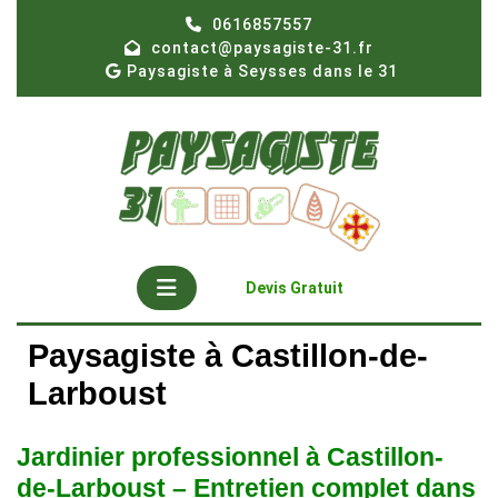
Skip
0616857557
to
contact@paysagiste-31.fr
content
Paysagiste à Seysses dans le 31
Open
Get
Devis Gratuit
A
Button
Quote
Paysagiste à Castillon-de-
Larboust
Jardinier professionnel à Castillon-
de-Larboust – Entretien complet dans